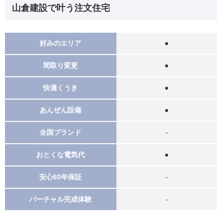
山倉建設で叶う注文住宅
好みのエリア
●
間取り変更
●
快適くうき
●
あんぜん設備
●
全国ブランド
‐
おとくな電気代
●
安心60年保証
‐
バーチャル完成体験
‐