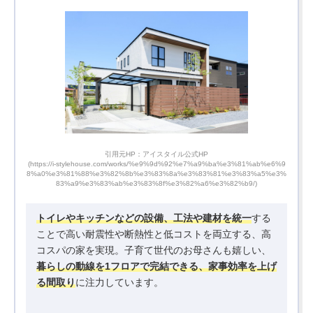
引用元HP：アイスタイル公式HP
b%e6%9
(https://i-stylehouse.com/works/%e9%9d%92%e7%a9%ba%e3%81%ab%e6%9
(http
a5%e3%
8%a0%e3%81%88%e3%82%8b%e3%83%8a%e3%83%81%e3%83%a5%e3%
b%be%
83%a9%e3%83%ab%e3%83%8f%e3%82%a6%e3%82%b9/)
トイレやキッチンなどの設備、工法や建材を統一
する
ことで高い耐震性や断熱性と低コストを両立する、高
コスパの家を実現。子育て世代のお母さんも嬉しい、
暮らしの動線を1フロアで完結できる、家事効率を上げ
る間取り
に注力しています。