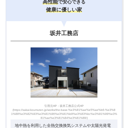
高性能
で安心できる
健康に優しい家
坂井工務店
引用元HP：坂井工務店公式HP
-%e3%8
(https://sakai-koumuten.jp/works/the-base-%e3%81%ae%e5%ae%b6-%e3%8
(http
99%e3%
1%88%e3%82%93%e3%81%96%e3%81%b9%e3%83%bc%e3%81%99%e3%
1%88%
81%ae%e3%81%84%e3%81%88/)
地中熱を利用した全熱交換換気システムや太陽光発電