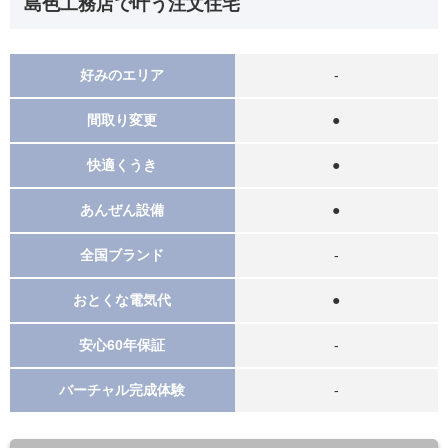
島色工務店で叶う注文住宅
好みのエリア
‐
間取り変更
●
快適くうき
●
あんぜん設備
●
全国ブランド
‐
おとくな電気代
●
安心60年保証
‐
バーチャル完成体験
‐