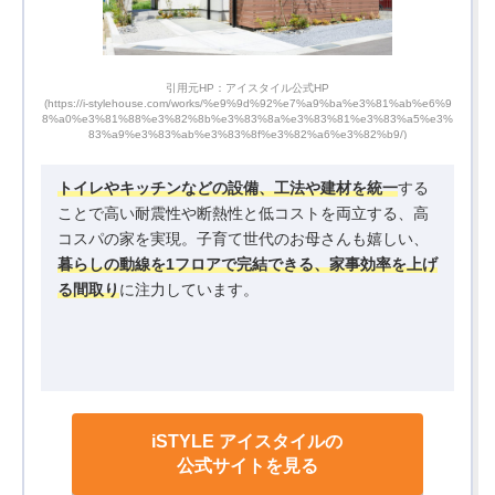
引用元HP：アイスタイル公式HP
b%e6%9
(https://i-stylehouse.com/works/%e9%9d%92%e7%a9%ba%e3%81%ab%e6%9
(http
a5%e3%
8%a0%e3%81%88%e3%82%8b%e3%83%8a%e3%83%81%e3%83%a5%e3%
b%be%
83%a9%e3%83%ab%e3%83%8f%e3%82%a6%e3%82%b9/)
トイレやキッチンなどの設備、工法や建材を統一
する
ことで高い耐震性や断熱性と低コストを両立する、高
コスパの家を実現。子育て世代のお母さんも嬉しい、
暮らしの動線を1フロアで完結できる、家事効率を上げ
る間取り
に注力しています。
iSTYLE アイスタイルの
公式サイトを見る