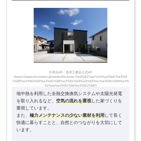
引用元HP：坂井工務店公式HP
-%e3%8
(https://sakai-koumuten.jp/works/the-base-%e3%81%ae%e5%ae%b6-%e3%8
(http
99%e3%
1%88%e3%82%93%e3%81%96%e3%81%b9%e3%83%bc%e3%81%99%e3%
1%88%
81%ae%e3%81%84%e3%81%88/)
地中熱を利用した全熱交換換気システムや太陽光発電
を取り入れるなど、
空気の流れを重視
した家づくりを
重視しています。
また、
極力メンテナンスの少ない素材を利用
して長く
快適に暮らすことと、自然とのつながりを大切にして
います。