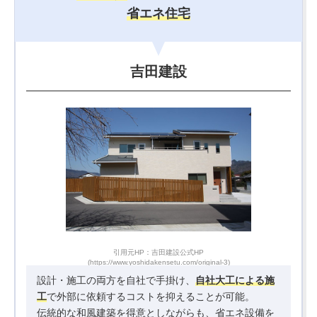
省エネ住宅
吉田建設
引用元HP：吉田建設公式HP
(https://www.yoshidakensetu.com/original-3)
設計・施工の両方を自社で手掛け、
自社大工による施
工
で外部に依頼するコストを抑えることが可能。
伝統的な和風建築を得意としながらも、省エネ設備を