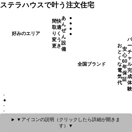
ステラハウスで叶う注文住宅
●
あ
間
快
●
ん
取
適
●
ぜ
好みのエリア
り
く
●
ん
バ
変
う
設
お
ー
更
き
備
安
と
チ
心
く
ャ
60
全国ブランド
な
ル
年
電
完
保
気
成
証
代
体
験
‐
●
‐
‐
▼アイコンの説明（クリックしたら詳細が開きま
す）▼