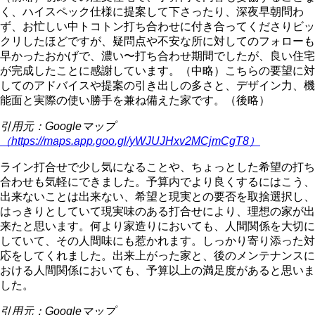
く、ハイスペック仕様に提案して下さったり、深夜早朝問わ
ず、お忙しい中トコトン打ち合わせに付き合ってくださりビッ
クリしたほどですが、疑問点や不安な所に対してのフォローも
早かったおかげで、濃い〜打ち合わせ期間でしたが、良い住宅
が完成したことに感謝しています。（中略）こちらの要望に対
してのアドバイスや提案の引き出しの多さと、デザイン力、機
能面と実際の使い勝手を兼ね備えた家です。（後略）
引用元：Googleマップ
（https://maps.app.goo.gl/yWJUJHxv2MCjmCgT8）
ライン打合せで少し気になることや、ちょっとした希望の打ち
合わせも気軽にできました。予算内でより良くするにはこう、
出来ないことは出来ない、希望と現実との要否を取捨選択し、
はっきりとしていて現実味のある打合せにより、理想の家が出
来たと思います。何より家造りにおいても、人間関係を大切に
していて、その人間味にも惹かれます。しっかり寄り添った対
応をしてくれました。出来上がった家と、後のメンテナンスに
おける人間関係においても、予算以上の満足度があると思いま
した。
引用元：Googleマップ