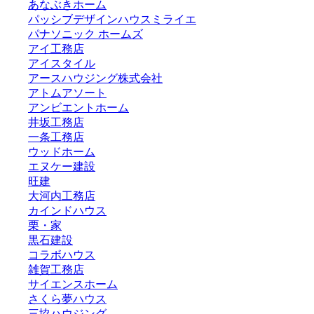
あなぶきホーム
パッシブデザインハウスミライエ
パナソニック ホームズ
アイ工務店
アイスタイル
アースハウジング株式会社
アトムアソート
アンビエントホーム
井坂工務店
一条工務店
ウッドホーム
エヌケー建設
旺建
大河内工務店
カインドハウス
栗・家
黒石建設
コラボハウス
雑賀工務店
サイエンスホーム
さくら夢ハウス
三協ハウジング