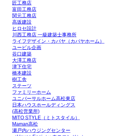
匠工務店
富田工務店
関元工務店
高坂建設
ヒロセ設計
川西工務店 一級建築士事務所
ライフデザイン・カバヤ（カバヤホーム）
ユービル企画
谷口建築
大澤工務店
津下住宅
橋本建設
樹工舎
ステーツ
ファミリーホーム
ユニバーサルホーム高松東店
日本ハウスホールディングス
(高松営業所)
MITO STYLE（ミトスタイル）
Maman高松
瀬戸内ハウジングセンター