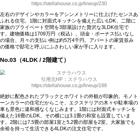
https://stellahouse.co.jp/lineup/230
左右のデザインやカラーをアシンメトリーに仕上げたセンスあ
ふれる住宅。1階に対面式キッチンを備えた広いLDK、二階に
家族のプライベート空間を3部屋設けた贅沢な3LDK住宅で
す。建物価格は1709万円（税込）。頭金・ボーナス払いなし
の場合、月々の支払い例は約5万4千円。アパートの家賃並み
の価格で邸宅と呼ぶにふさわしい家が手に入ります。
No.03（4LDK / 2階建て）
引用元HP：ステラハウス
https://stellahouse.co.jp/lineup/188
絶妙に配色されたブラックとホワイトの外観が印象的。モノト
ーンカラーの住宅だからこそ、エクステリアの木々や駐車場の
車も景色に違和感なくなじみます。1階には対面式キッチンを
備えた16畳のLDK。その横には3.1畳の和室も設置していま
す。2階には7.5畳の部屋1室と5.2畳の部屋を2室。大家族でも
余裕を持って生活できる4LDKの注文住宅です。