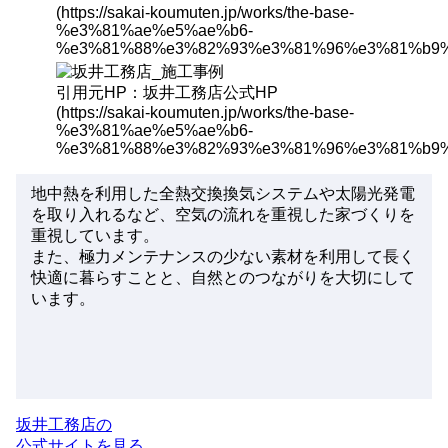
(https://sakai-koumuten.jp/works/the-base-
%e3%81%ae%e5%ae%b6-
%e3%81%88%e3%82%93%e3%81%96%e3%81%b9%
引用元HP：坂井工務店公式HP
(https://sakai-koumuten.jp/works/the-base-
%e3%81%ae%e5%ae%b6-
%e3%81%88%e3%82%93%e3%81%96%e3%81%b9%
地中熱を利用した全熱交換換気システムや太陽光発電
を取り入れるなど、
空気の流れを重視
した家づくりを
重視しています。
また、
極力メンテナンスの少ない素材を利用
して長く
快適に暮らすことと、自然とのつながりを大切にして
います。
坂井工務店の
公式サイトを見る