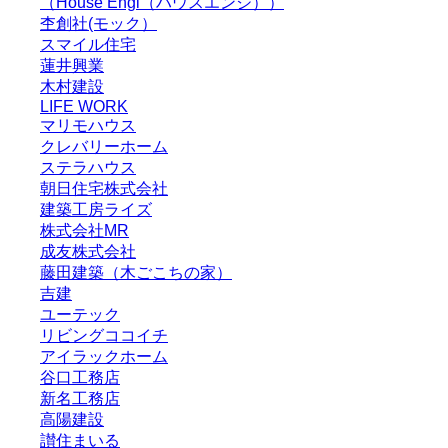
（House Engi（ハウスエンジ））
杢創社(モック）
スマイル住宅
蓮井興業
木村建設
LIFE WORK
マリモハウス
クレバリーホーム
ステラハウス
朝日住宅株式会社
建築工房ライズ
株式会社MR
成友株式会社
藤田建築（木ごこちの家）
吉建
ユーテック
リビングココイチ
アイラックホーム
谷口工務店
新名工務店
高陽建設
讃住まいる