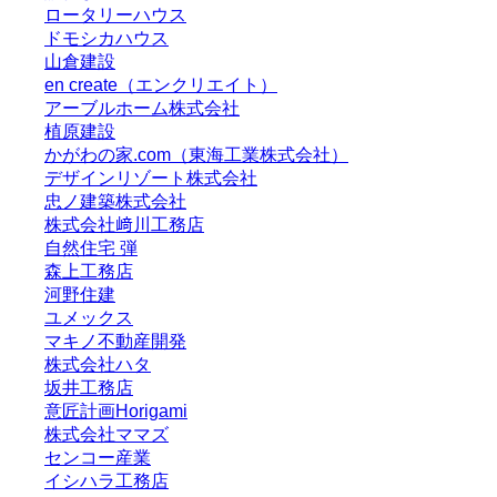
ロータリーハウス
ドモシカハウス
山倉建設
en create（エンクリエイト）
アーブルホーム株式会社
植原建設
かがわの家.com（東海工業株式会社）
デザインリゾート株式会社
忠ノ建築株式会社
株式会社﨑川工務店
自然住宅 弾
森上工務店
河野住建
ユメックス
マキノ不動産開発
株式会社ハタ
坂井工務店
意匠計画Horigami
株式会社ママズ
センコー産業
イシハラ工務店