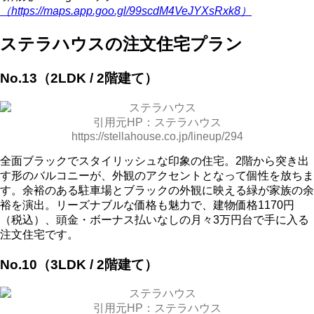
（https://maps.app.goo.gl/99scdM4VeJYXsRxk8）
ステラハウスの注文住宅プラン
No.13（2LDK / 2階建て）
引用元HP：ステラハウス
https://stellahouse.co.jp/lineup/294
全面ブラックでスタイリッシュな印象の住宅。2階から突き出
す形のバルコニーが、外観のアクセントとなって個性を放ちま
す。余裕のある駐車場とブラックの外観に映える緑が家族の余
裕を演出。リーズナブルな価格も魅力で、建物価格1170円
（税込）、頭金・ボーナス払いなしの月々3万円台で手に入る
注文住宅です。
No.10（3LDK / 2階建て）
引用元HP：ステラハウス