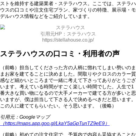
ストを維持する建築業者・ステラハウス。ここでは、ステラハ
ウスの口コミや注文住宅プラン、家づくりの特徴、展示場・モ
デルハウス情報などをご紹介しています。
引用元HP：ステラハウス
https://stellahouse.co.jp/
ステラハウスの口コミ・利用者の声
（前略）担当してくださった方の人柄に惚れてしまい勢いのま
まお家を建てることに決めました。間取りやクロスのカラー質
感など細かいところまで一緒に考えて下さってありがとうござ
います。考えている時間がすごく楽しい時間でした。人生で1
番大きな買い物になるので大手メーカーで建てる方が多いと思
いますが、僕は担当して下さる人で決めるべきだと思います。
この人に建ててもらいたい。そう思います。（後略）
引用元：Googleマップ
（https://maps.app.goo.gl/LkaY5aGpTunTZ9eE9）
（前略）初めての注文住宅で、予算内で内容も妥協することな