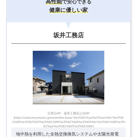
高性能
で安心できる
健康に優しい家
坂井工務店
引用元HP：坂井工務店公式HP
-%e3%8
(https://sakai-koumuten.jp/works/the-base-%e3%81%ae%e5%ae%b6-%e3%8
(http
99%e3%
1%88%e3%82%93%e3%81%96%e3%81%b9%e3%83%bc%e3%81%99%e3%
1%88%
81%ae%e3%81%84%e3%81%88/)
地中熱を利用した全熱交換換気システムや太陽光発電