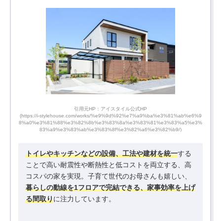
引用元HP：アイスタイル公式HP
b%e6%9
(https://i-stylehouse.com/works/%e9%9d%92%e7%a9%ba%e3%81%ab%e6%9
(http
a5%e3%
8%a0%e3%81%88%e3%82%8b%e3%83%8a%e3%83%81%e3%83%a5%e3%
b%be%
83%a9%e3%83%ab%e3%83%8f%e3%82%a6%e3%82%b9/)
トイレやキッチンなどの設備、工法や建材を統一
する
ことで高い耐震性や断熱性と低コストを両立する、高
コスパの家を実現。子育て世代のお母さんも嬉しい、
暮らしの動線を1フロアで完結できる、家事効率を上げ
る間取り
に注力しています。