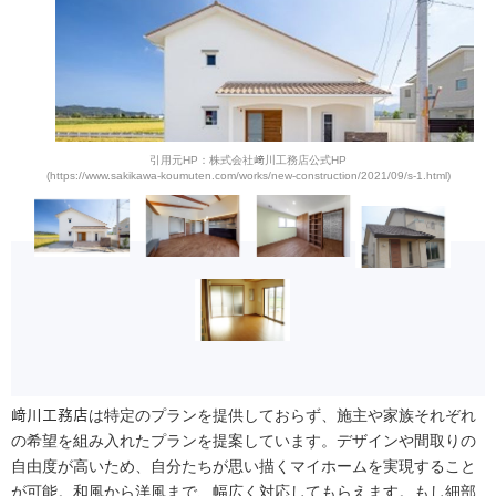
引用元HP：株式会社﨑川工務店公式HP
(https://www.sakikawa-koumuten.com/works/new-construction/2021/09/s-1.html)
﨑川工務店は特定のプランを提供しておらず、施主や家族それぞれ
の希望を組み入れたプランを提案しています。デザインや間取りの
自由度が高いため、自分たちが思い描くマイホームを実現すること
が可能。和風から洋風まで、幅広く対応してもらえます。もし細部