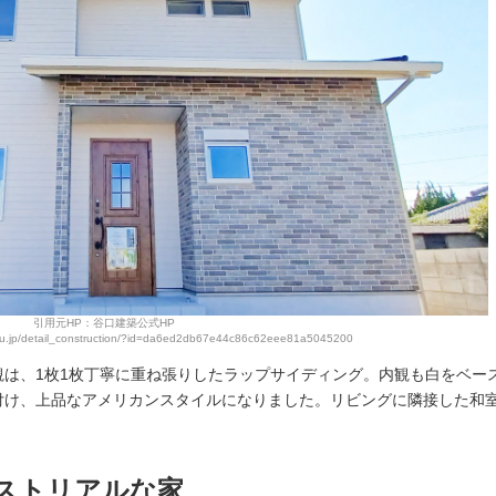
引用元HP：谷口建築公式HP
hiku.jp/detail_construction/?id=da6ed2db67e44c86c62eee81a5045200
は、1枚1枚丁寧に重ね張りしたラップサイディング。内観も白をベー
付け、上品なアメリカンスタイルになりました。リビングに隣接した和
ストリアルな家