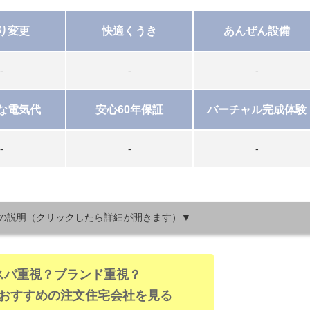
り変更
快適くうき
あんぜん設備
-
-
-
な電気代
安心60年保証
バーチャル完成体験
-
‐
‐
の説明（クリックしたら詳細が開きます）▼
スパ重視？ブランド重視？
おすすめの注文住宅会社を見る