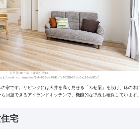
引用元HP：谷口建築公式HP
hiku.jp/detail_construction/?id=909ee38d14fe4028b60eb6a119eb92c5
ルの家です。リビングには天井を高く見せる「みせ梁」を設け、床の木
から回遊できるアイランドキッチンで、機能的な導線も確保しています
文住宅