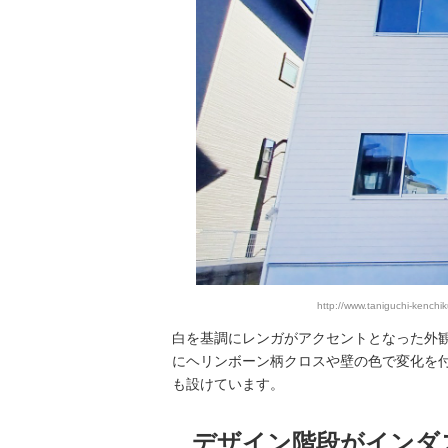
http://www.taniguchi-kenc
白を基調にレンガがアクセントとなった外観
にヘリンボーン柄クロスや壁の色で変化を
も設けています。
デザイン階段がインダ