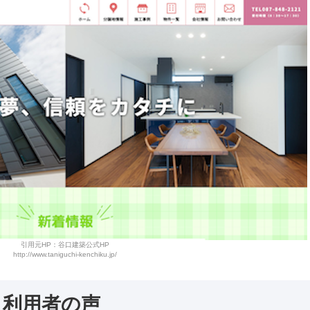
引用元HP：谷口建築公式HP
http://www.taniguchi-kenchiku.jp/
・利用者の声