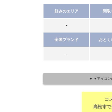
好みのエリア
間取
●
全国ブランド
おとく
-
▼アイコン
コ
高松市で