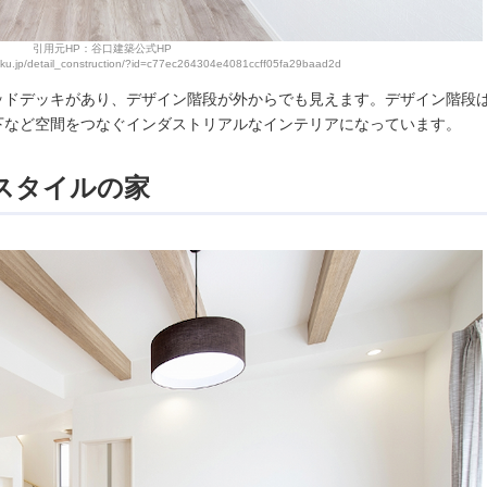
引用元HP：谷口建築公式HP
hiku.jp/detail_construction/?id=c77ec264304e4081ccff05fa29baad2d
ッドデッキがあり、デザイン階段が外からでも見えます。デザイン階段
下など空間をつなぐインダストリアルなインテリアになっています。
スタイルの家